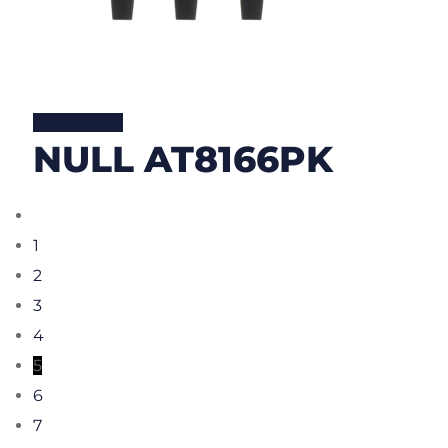
Lire la suite
NULL AT8166PK
1
2
3
4
5
6
7