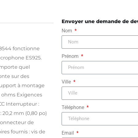
Envoyer une demande de de
Nom
8544 fonctionne
Prénom
microphone ES925.
importe quel
onte sur des
Ville
e support à montage
30 ohms Exigences
CC Interrupteur :
Téléphone
 : 20,2 mm (0,80 po)
 Connecteur de
res fournis : vis de
Email