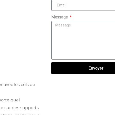
Message
Envoyer
Click here
r avec les cols de
porte quel
e sur des supports