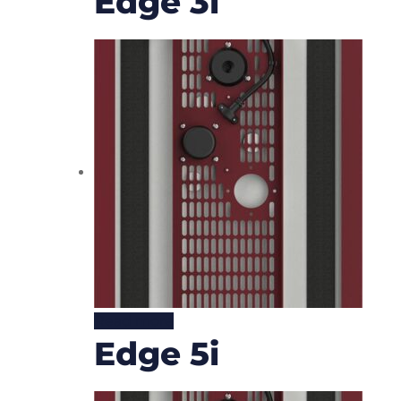
Edge 3i
Read more
Edge 5i