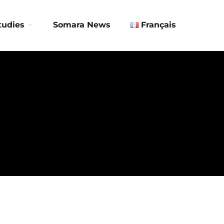
Contact us
tudies
Somara News
Français