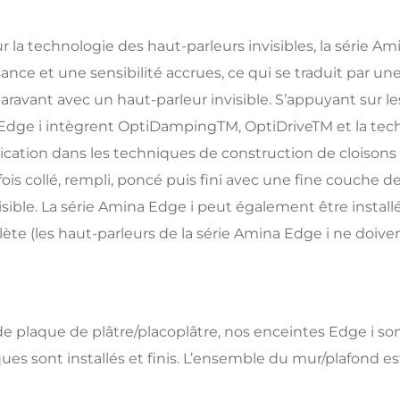
 la technologie des haut-parleurs invisibles, la série A
nce et une sensibilité accrues, ce qui se traduit par 
avant avec un haut-parleur invisible. S’appuyant sur le
na Edge i intègrent OptiDampingTM, OptiDriveTM et la te
ation dans les techniques de construction de cloisons s
ois collé, rempli, poncé puis fini avec une fine couche 
isible. La série Amina Edge i peut également être install
lète (les haut-parleurs de la série Amina Edge i ne doiv
e plaque de plâtre/placoplâtre, nos enceintes Edge i so
 sont installés et finis. L’ensemble du mur/plafond est