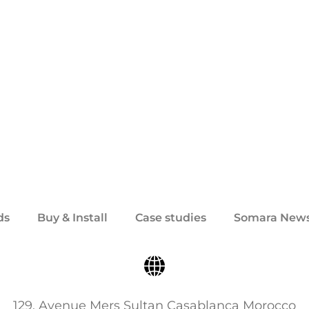
ds
Buy & Install
Case studies
Somara New
129, Avenue Mers Sultan Casablanca Morocco