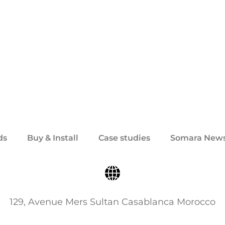
ds
Buy & Install
Case studies
Somara New
129, Avenue Mers Sultan Casablanca Morocco