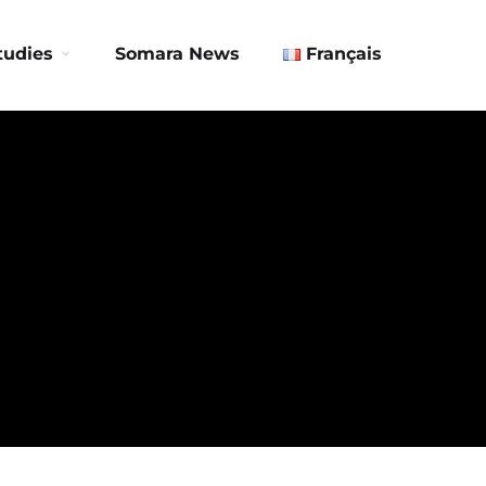
Contact us
tudies
Somara News
Français