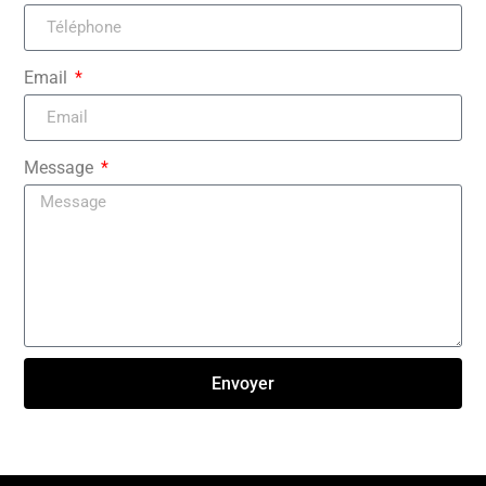
Email
Message
Envoyer
Click here