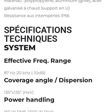
Matériau : polypropylène, aluminium (grille), acier
galvanisé à chaud (support en U)
Résistance aux intempéries IP56
SPÉCIFICATIONS
TECHNIQUES
SYSTEM
Effective Freq. Range
87 Hz-20 kHz (-10dB)
Coverage angle / Dispersion
135°x135° (HxV)
Power handling
150 W RMS / 600 W Peak