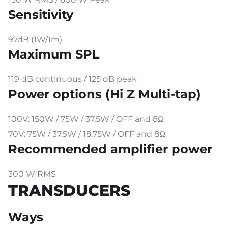
Sensitivity
97dB (1W/1m)
Maximum SPL
119 dB continuous / 125 dB peak
Power options (Hi Z Multi-tap)
100V: 150W / 75W / 37,5W / OFF and 8Ω
70V: 75W / 37,5W / 18,75W / OFF and 8Ω
Recommended amplifier power
300 W RMS
TRANSDUCERS
Ways