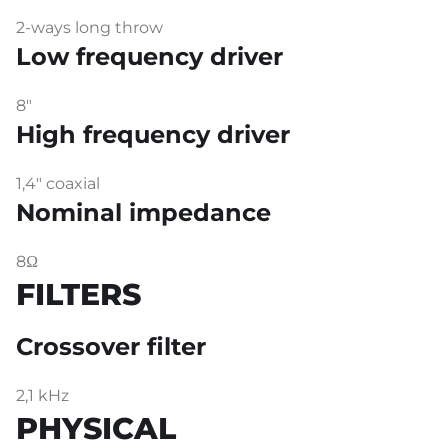
2-ways long throw
Low frequency driver
8″
High frequency driver
1,4″ coaxial
Nominal impedance
8Ω
FILTERS
Crossover filter
2,1 kHz
PHYSICAL