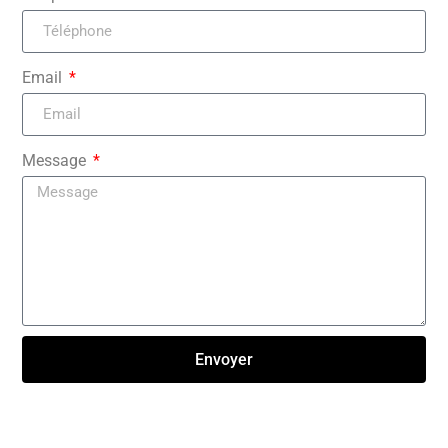
Email
Message
Envoyer
Click here