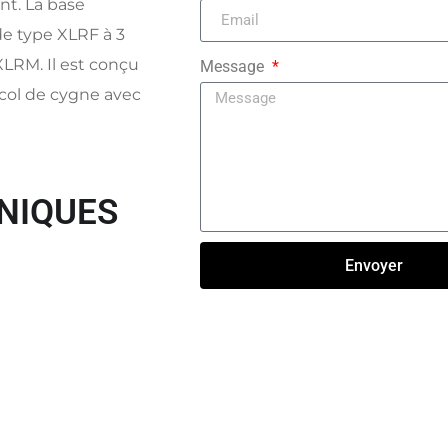
. La base
de type XLRF à 3
XLRM. Il est conçu
Message
col de cygne avec
NIQUES
Envoyer
Click here