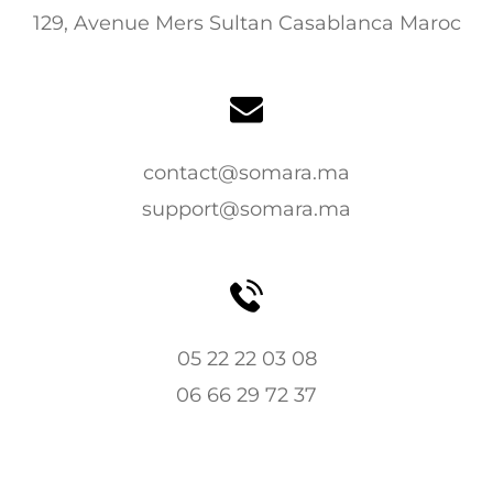
129, Avenue Mers Sultan Casablanca Maroc
contact@somara.ma
support@somara.ma
05 22 22 03 08
06 66 29 72 37