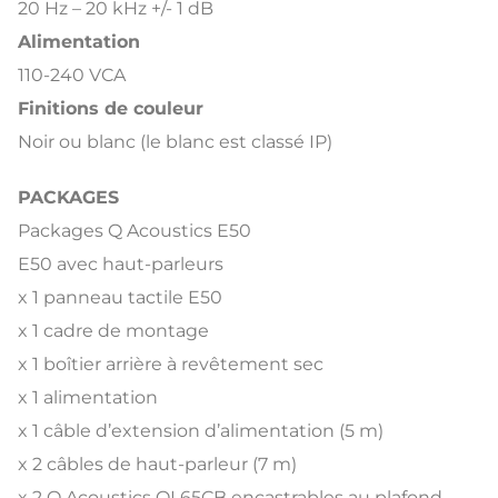
20 Hz – 20 kHz +/- 1 dB
Alimentation
110-240 VCA
Finitions de couleur
Noir ou blanc (le blanc est classé IP)
PACKAGES
Packages Q Acoustics E50
E50 avec haut-parleurs
x 1 panneau tactile E50
x 1 cadre de montage
x 1 boîtier arrière à revêtement sec
x 1 alimentation
x 1 câble d’extension d’alimentation (5 m)
x 2 câbles de haut-parleur (7 m)
x 2 Q Acoustics QI 65CB encastrables au plafond