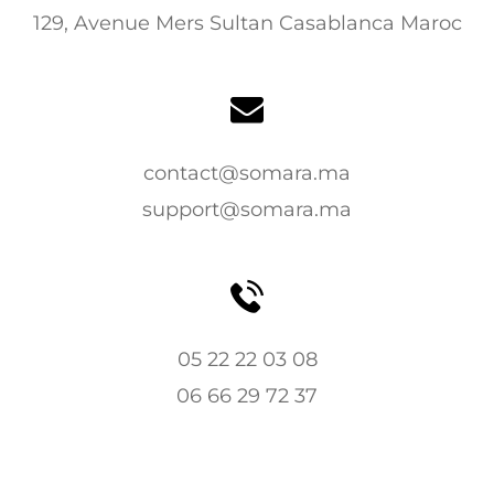
129, Avenue Mers Sultan Casablanca Maroc
contact@somara.ma
support@somara.ma
05 22 22 03 08
06 66 29 72 37