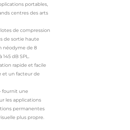
pplications portables,
rands centres des arts
ilotes de compression
s de sortie haute
en néodyme de 8
à 145 dB SPL.
ation rapide et facile
et un facteur de
 fournit une
r les applications
llations permanentes
suelle plus propre.