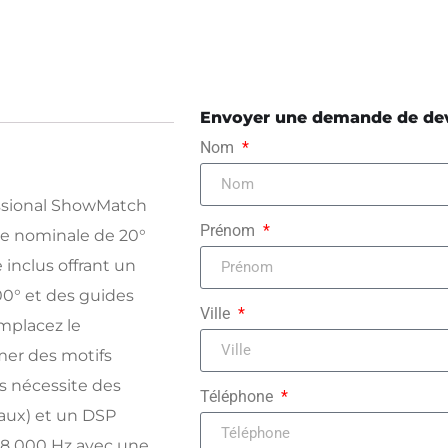
Envoyer une demande de de
Nom
ssional ShowMatch
Prénom
le nominale de 20°
 inclus offrant un
00° et des guides
Ville
mplacez le
er des motifs
s nécessite des
Téléphone
naux) et un DSP
18 000 Hz avec une