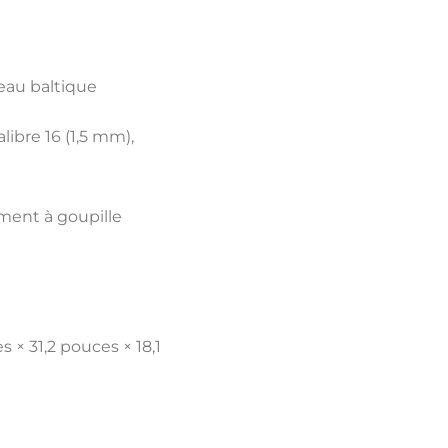
eau baltique
libre 16 (1,5 mm),
ment à goupille
s × 31,2 pouces × 18,1