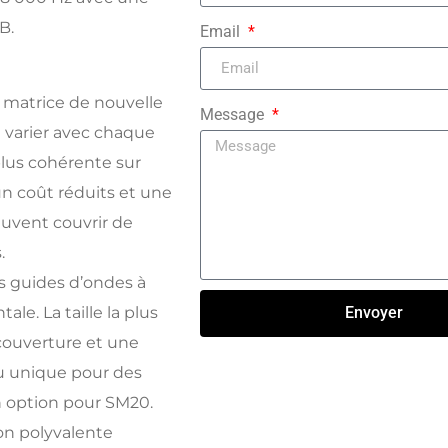
B.
Email
 matrice de nouvelle
Message
e varier avec chaque
lus cohérente sur
un coût réduits et une
euvent couvrir de
.
 guides d’ondes à
ale. La taille la plus
Envoyer
 couverture et une
au unique pour des
Click here
n option pour SM20.
n polyvalente