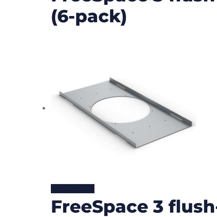
(6-pack)
Lire la suite
FreeSpace 3 flush