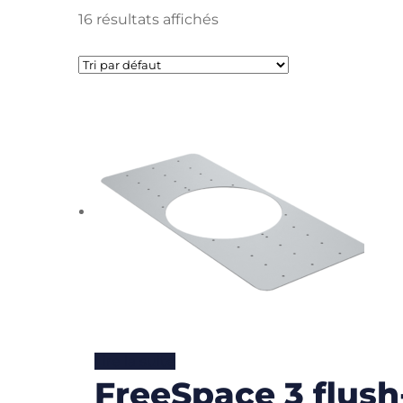
16 résultats affichés
Lire la suite
FreeSpace 3 flush