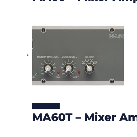
Lire la suite
MA60T – Mixer Amp