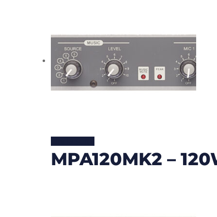
Lire la suite
MPA120MK2 – 120W