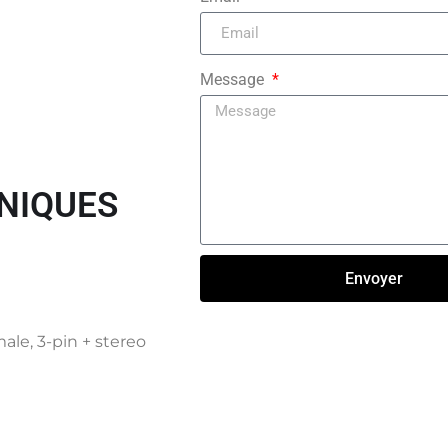
Message
NIQUES
Envoyer
Click here
le, 3-pin + stereo