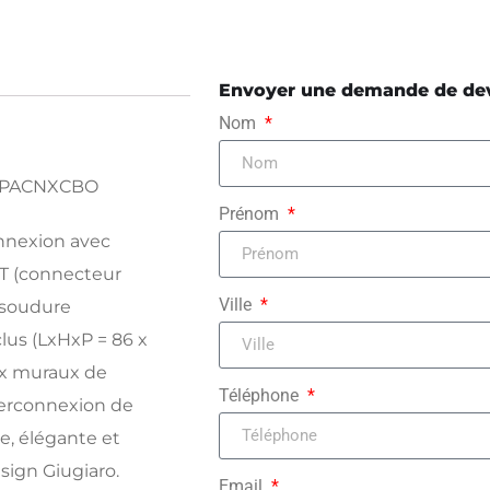
Envoyer une demande de de
Nom
 CWPACNXCBO
Prénom
nnexion avec
ST (connecteur
Ville
e soudure
nclus (LxHxP = 86 x
ux muraux de
Téléphone
erconnexion de
e, élégante et
sign Giugiaro.
Email