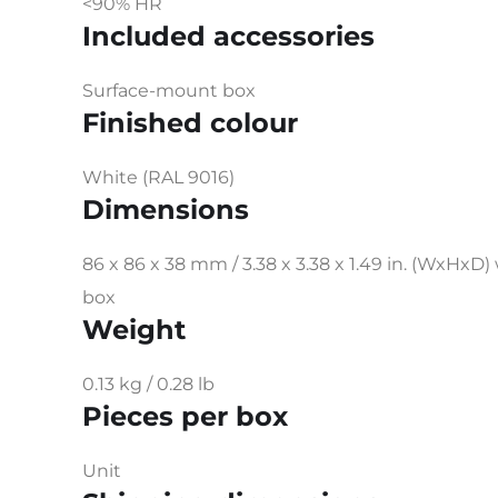
<90% HR
Included accessories
Surface-mount box
Finished colour
White (RAL 9016)
Dimensions
86 x 86 x 38 mm / 3.38 x 3.38 x 1.49 in. (WxHxD
box
Weight
0.13 kg / 0.28 lb
Pieces per box
Unit