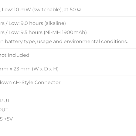
 Low: 10 mW (switchable), at 50 Ω
s / Low: 9.0 hours (alkaline)
urs / Low: 9.5 hours (Ni-MH 1900mAh)
 battery type, usage and environmental conditions.
 not included
mm x 23 mm (W x D x H)
down cH-Style Connector
INPUT
NPUT
AS +5V