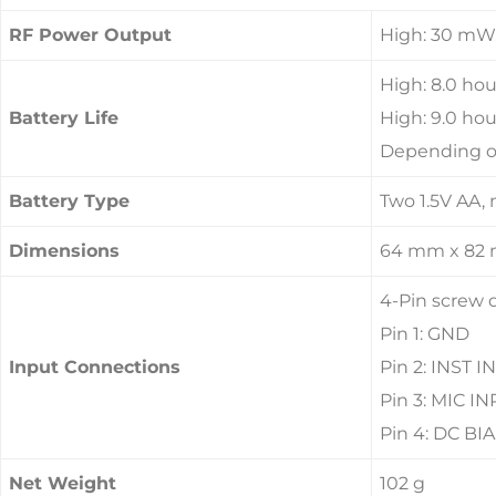
RF Power Output
High: 30 mW,
High: 8.0 hour
Battery Life
High: 9.0 ho
Depending on
Battery Type
Two 1.5V AA,
Dimensions
64 mm x 82 
4-Pin screw 
Pin 1: GND
Input Connections
Pin 2: INST 
Pin 3: MIC I
Pin 4: DC BI
Net Weight
102 g